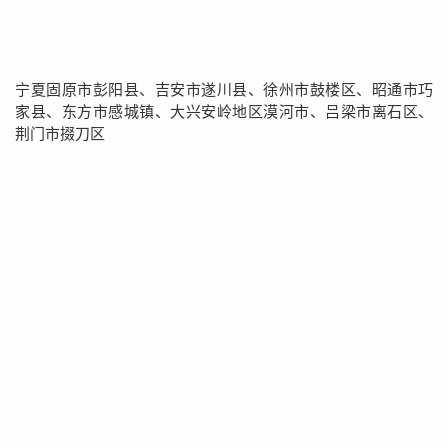
宁夏固原市彭阳县、吉安市遂川县、徐州市鼓楼区、昭通市巧
家县、东方市感城镇、大兴安岭地区漠河市、吕梁市离石区、
荆门市掇刀区