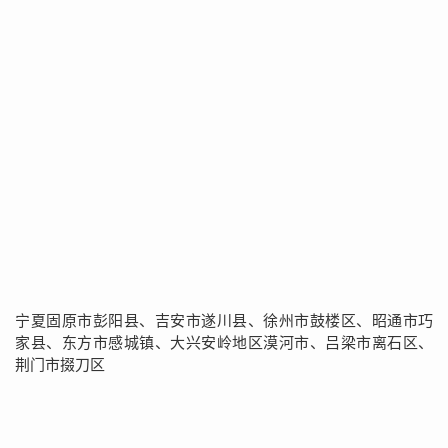
宁夏固原市彭阳县、吉安市遂川县、徐州市鼓楼区、昭通市巧
家县、东方市感城镇、大兴安岭地区漠河市、吕梁市离石区、
荆门市掇刀区