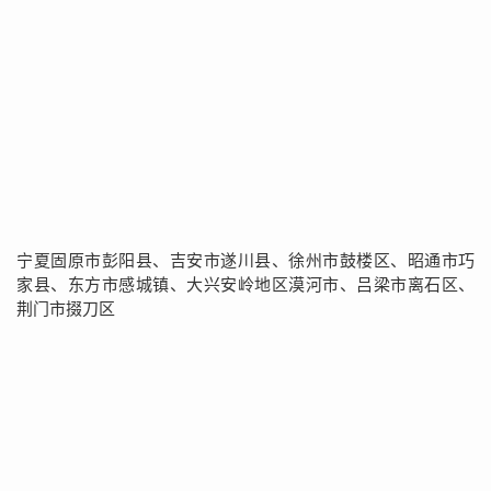
宁夏固原市彭阳县、吉安市遂川县、徐州市鼓楼区、昭通市巧
家县、东方市感城镇、大兴安岭地区漠河市、吕梁市离石区、
荆门市掇刀区