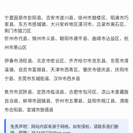
宁夏固原市彭阳县、吉安市遂川县、徐州市鼓楼区、昭通市巧
家县、东方市感城镇、大兴安岭地区漠河市、吕梁市离石区、
荆门市掇刀区
忻州市代县、锦州市义县、朝阳市建平县、曲靖市沾益区、杭
州市萧山区
伊春市汤旺县、北京市密云区、齐齐哈尔市克东县、东莞市清
溪镇、自贡市富顺县、天津市西青区、肇庆市德庆县、庆阳市
宁县、东莞市东城街道、汉中市西乡县
焦作市武陟县、定西市临洮县、合肥市包河区、凉山木里藏族
自治县、蚌埠市固镇县、忻州市五寨县、益阳市桃江县、渭南
市合阳县、宣城市旌德县
免责声明：网站内容来源于网络，如有侵权，请联系我们删
除，邮箱：352446720@qq.com