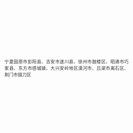
宁夏固原市彭阳县、吉安市遂川县、徐州市鼓楼区、昭通市巧
家县、东方市感城镇、大兴安岭地区漠河市、吕梁市离石区、
荆门市掇刀区