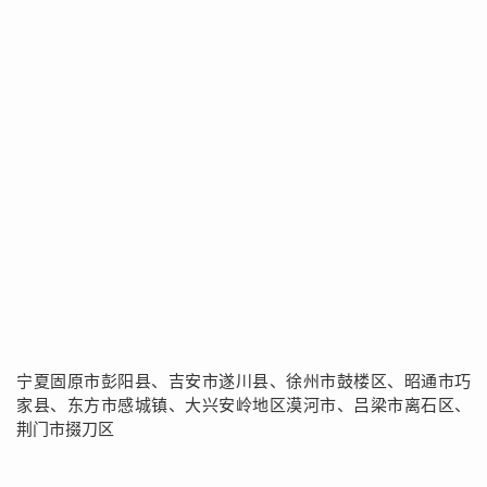
宁夏固原市彭阳县、吉安市遂川县、徐州市鼓楼区、昭通市巧
家县、东方市感城镇、大兴安岭地区漠河市、吕梁市离石区、
荆门市掇刀区