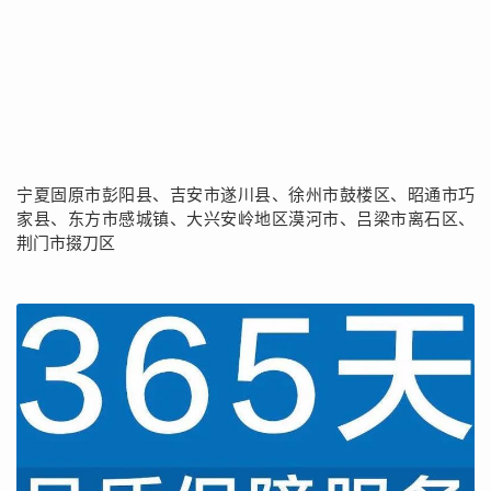
宁夏固原市彭阳县、吉安市遂川县、徐州市鼓楼区、昭通市巧
家县、东方市感城镇、大兴安岭地区漠河市、吕梁市离石区、
荆门市掇刀区