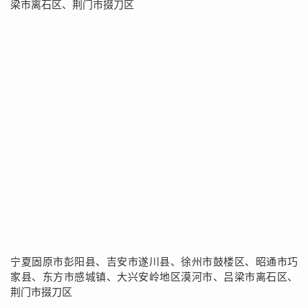
梁市离石区、荆门市掇刀区
宁夏固原市彭阳县、吉安市遂川县、徐州市鼓楼区、昭通市巧
家县、东方市感城镇、大兴安岭地区漠河市、吕梁市离石区、
荆门市掇刀区