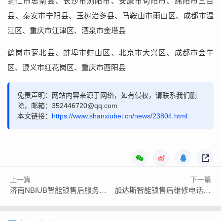
铜仁市思南县、长沙市浏阳市、安康市旬阳市、绵阳市三台
县、泰安市宁阳县、玉树治多县、马鞍山市雨山区、成都市温
江区、重庆市江津区、酒泉市金塔县
鹤岗市萝北县、蚌埠市蚌山区、北京市大兴区、成都市金牛
区、遵义市红花岗区、重庆市酉阳县
免责声明：网站内容来源于网络，如有侵权，请联系我们删
除，邮箱：352446720@qq.com
本文链接：
https://www.shanxiubei.cn/news/23804.html
上一篇
下一篇
济南NBIUB智能锁售后服务电话号码24小时客服在线报修
加达斯智能锁售后维修电话/全国400预约24小时号码