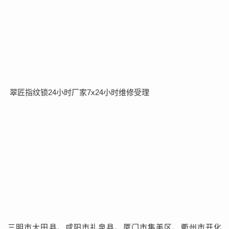
翠匠指纹锁24小时厂家7x24小时维修受理
三明市大田县、咸阳市礼泉县、厦门市集美区、衢州市开化