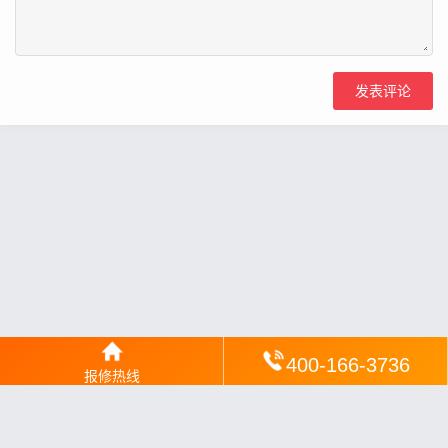
400-166-3736
报修热线
网站地图
丨
银汉落闻
丨
琥清文摘
丨
华琼绽闻
丨
翠竹风讯
丨
梦琼
网
丨
绕琴网
丨
竹翠影闻
丨
枝琼网
丨
碧清网
丨
电宝库
丨
电月达网