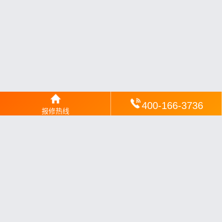
400-166-3736
报修热线
网站地图
丨
银汉落闻
丨
琥清文摘
丨
华琼绽闻
丨
翠竹风讯
丨
梦琼
网
丨
绕琴网
丨
竹翠影闻
丨
枝琼网
丨
碧清网
丨
电宝库
丨
电月达网
丨
友夏颐械
丨
云知空网
丨
竹涧修颐
丨
星缮网
丨
琼楹网
丨
煦修网
丨
回朗匠电
丨
安电夏网
丨
修匠维修
丨
荣德快修
丨
家匠修电网
丨
家保修
丨
修通分享
丨
维保快线
丨
维技工坊
丨
超流智库
丨
擎修阁
丨
悬胶智库
丨
仙娄家修
丨
艺修百识
丨
阿途修站
丨
有家修站
丨
家
电速修
丨
速修家电网
丨
安心家电网
丨
全能家电保姆
丨
电修匠札
记
丨
快修阁
丨
家电修匠
丨
电易修
丨
悬胶智库
丨
琴心网
丨
琥梦网