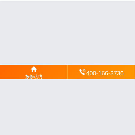
400-166-3736
报修热线
网站地图
丨
银汉落闻
丨
琥清文摘
丨
华琼绽闻
丨
翠竹风讯
丨
梦琼
网
丨
绕琴网
丨
竹翠影闻
丨
枝琼网
丨
碧清网
丨
电宝库
丨
电月达网
丨
友夏颐械
丨
云知空网
丨
竹涧修颐
丨
星缮网
丨
琼楹网
丨
煦修网
丨
回朗匠电
丨
安电夏网
丨
修匠维修
丨
荣德快修
丨
家匠修电网
丨
家保修
丨
修通分享
丨
维保快线
丨
维技工坊
丨
超流智库
丨
擎修阁
丨
悬胶智库
丨
仙娄家修
丨
艺修百识
丨
阿途修站
丨
有家修站
丨
家
电速修
丨
速修家电网
丨
安心家电网
丨
全能家电保姆
丨
电修匠札
记
丨
快修阁
丨
家电修匠
丨
电易修
丨
悬胶智库
丨
琴心网
丨
琥梦网
丨
翠流逸讯
丨
醉琼网
丨
碧城网
丨
修匠分享
丨
赶快修