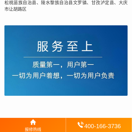
松桃苗族自治县、陵水黎族自治县文罗镇、甘孜泸定县、大庆
市让胡路区
400-166-3736
报修热线