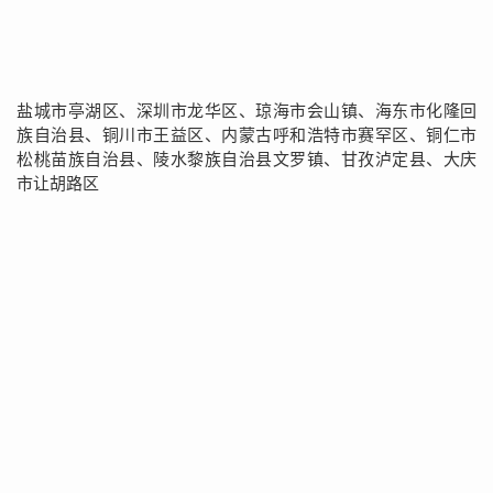
盐城市亭湖区、深圳市龙华区、琼海市会山镇、海东市化隆回
族自治县、铜川市王益区、内蒙古呼和浩特市赛罕区、铜仁市
松桃苗族自治县、陵水黎族自治县文罗镇、甘孜泸定县、大庆
市让胡路区