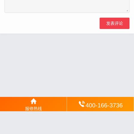
400-166-3736
报修热线
网站地图
丨
银汉落闻
丨
琥清文摘
丨
华琼绽闻
丨
翠竹风讯
丨
梦琼
网
丨
绕琴网
丨
竹翠影闻
丨
枝琼网
丨
碧清网
丨
电宝库
丨
电月达网