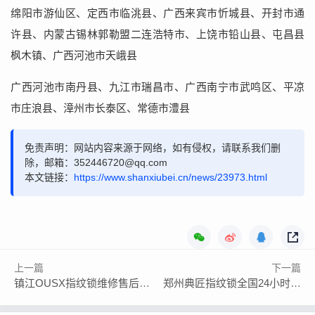
绵阳市游仙区、定西市临洮县、广西来宾市忻城县、开封市通
许县、内蒙古锡林郭勒盟二连浩特市、上饶市铅山县、屯昌县
枫木镇、广西河池市天峨县
广西河池市南丹县、九江市瑞昌市、广西南宁市武鸣区、平凉
市庄浪县、漳州市长泰区、常德市澧县
免责声明：网站内容来源于网络，如有侵权，请联系我们删
除，邮箱：352446720@qq.com
本文链接：
https://www.shanxiubei.cn/news/23973.html
上一篇
下一篇
镇江OUSX指纹锁维修售后服务维修
郑州典匠指纹锁全国24小时400客服中心