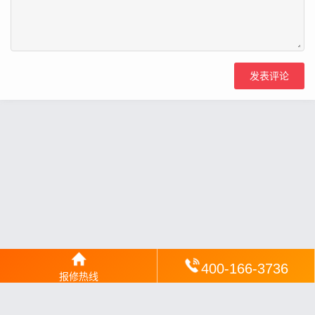
400-166-3736
报修热线
网站地图
丨
银汉落闻
丨
琥清文摘
丨
华琼绽闻
丨
翠竹风讯
丨
梦琼
网
丨
绕琴网
丨
竹翠影闻
丨
枝琼网
丨
碧清网
丨
电宝库
丨
电月达网