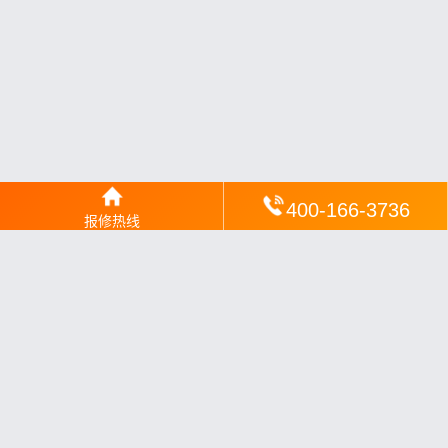
400-166-3736
报修热线
网站地图
丨
银汉落闻
丨
琥清文摘
丨
华琼绽闻
丨
翠竹风讯
丨
梦琼
网
丨
绕琴网
丨
竹翠影闻
丨
枝琼网
丨
碧清网
丨
电宝库
丨
电月达网
丨
友夏颐械
丨
云知空网
丨
竹涧修颐
丨
星缮网
丨
琼楹网
丨
煦修网
丨
回朗匠电
丨
安电夏网
丨
修匠维修
丨
荣德快修
丨
家匠修电网
丨
家保修
丨
修通分享
丨
维保快线
丨
维技工坊
丨
超流智库
丨
擎修阁
丨
悬胶智库
丨
仙娄家修
丨
艺修百识
丨
阿途修站
丨
有家修站
丨
家
电速修
丨
速修家电网
丨
安心家电网
丨
全能家电保姆
丨
电修匠札
记
丨
快修阁
丨
家电修匠
丨
电易修
丨
悬胶智库
丨
琴心网
丨
琥梦网
丨
翠流逸讯
丨
醉琼网
丨
碧城网
丨
修匠分享
丨
赶快修