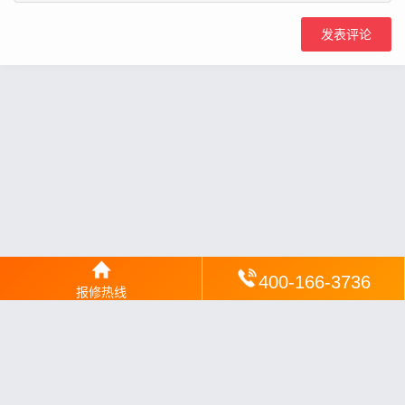
400-166-3736
报修热线
网站地图
丨
银汉落闻
丨
琥清文摘
丨
华琼绽闻
丨
翠竹风讯
丨
梦琼
网
丨
绕琴网
丨
竹翠影闻
丨
枝琼网
丨
碧清网
丨
电宝库
丨
电月达网
丨
友夏颐械
丨
云知空网
丨
竹涧修颐
丨
星缮网
丨
琼楹网
丨
煦修网
丨
回朗匠电
丨
安电夏网
丨
修匠维修
丨
荣德快修
丨
家匠修电网
丨