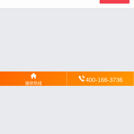
400-166-3736
报修热线
网站地图
丨
银汉落闻
丨
琥清文摘
丨
华琼绽闻
丨
翠竹风讯
丨
梦琼
网
丨
绕琴网
丨
竹翠影闻
丨
枝琼网
丨
碧清网
丨
电宝库
丨
电月达网
丨
友夏颐械
丨
云知空网
丨
竹涧修颐
丨
星缮网
丨
琼楹网
丨
煦修网
丨
回朗匠电
丨
安电夏网
丨
修匠维修
丨
荣德快修
丨
家匠修电网
丨
家保修
丨
修通分享
丨
维保快线
丨
维技工坊
丨
超流智库
丨
擎修阁
丨
悬胶智库
丨
仙娄家修
丨
艺修百识
丨
阿途修站
丨
有家修站
丨
家
电速修
丨
速修家电网
丨
安心家电网
丨
全能家电保姆
丨
电修匠札
记
丨
快修阁
丨
家电修匠
丨
电易修
丨
悬胶智库
丨
琴心网
丨
琥梦网