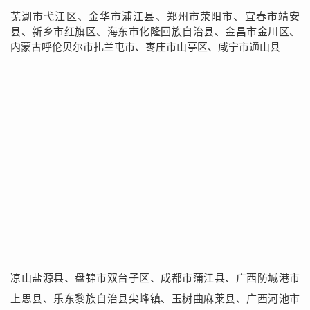
芜湖市弋江区、金华市浦江县、郑州市荥阳市、宜春市靖安
县、新乡市红旗区、海东市化隆回族自治县、金昌市金川区、
内蒙古呼伦贝尔市扎兰屯市、枣庄市山亭区、咸宁市通山县
凉山盐源县、盘锦市双台子区、成都市蒲江县、广西防城港市
上思县、乐东黎族自治县尖峰镇、玉树曲麻莱县、广西河池市