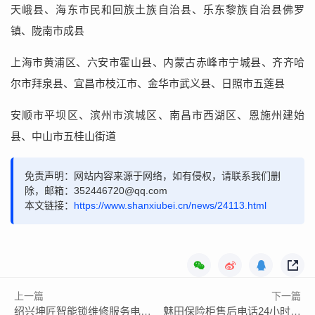
天峨县、海东市民和回族土族自治县、乐东黎族自治县佛罗
镇、陇南市成县
上海市黄浦区、六安市霍山县、内蒙古赤峰市宁城县、齐齐哈
尔市拜泉县、宜昌市枝江市、金华市武义县、日照市五莲县
安顺市平坝区、滨州市滨城区、南昌市西湖区、恩施州建始
县、中山市五桂山街道
免责声明：网站内容来源于网络，如有侵权，请联系我们删
除，邮箱：352446720@qq.com
本文链接：
https://www.shanxiubei.cn/news/24113.html
上一篇
下一篇
绍兴坤匠智能锁维修服务电话如何找
魅田保险柜售后电话24小时服务/全国400人工热线查询网点