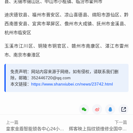
县、无锡市锡山区、中山市小榄镇、临汾市霍州市
迪庆德钦县、福州市晋安区、凉山喜德县、绵阳市游仙区、黔
西南普安县、宜宾市翠屏区、儋州市大成镇、抚州市金溪县、
杭州市临安区
玉溪市江川区、铜陵市铜官区、赣州市南康区、湛江市雷州
市、南京市秦淮区
免责声明：网站内容来源于网络，如有侵权，请联系我们删
除，邮箱：352446720@qq.com
本文链接：
https://www.shanxiubei.cn/news/23742.html
上一篇
下一篇
皇家金盾智能锁各中心24小时客服热线电话
辉客映上指纹锁维修全国中心全国