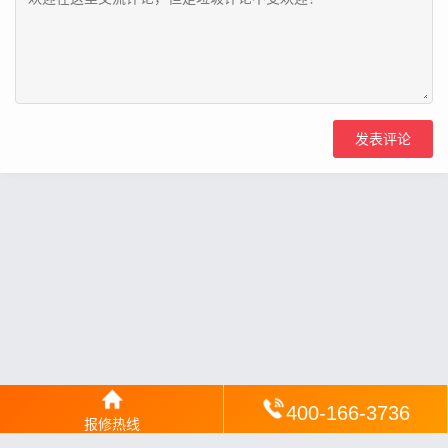
400-166-3736
报修热线
网站地图
丨
银汉落闻
丨
琥清文摘
丨
华琼绽闻
丨
翠竹风讯
丨
梦琼