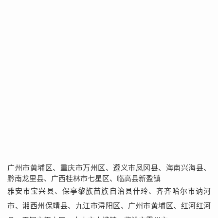
广州市黄埔区、重庆市万州区、遵义市凤冈县、海南兴海县、
黔南龙里县、广西桂林市七星区、临高县新盈镇
雅安市宝兴县、保亭黎族苗族自治县什玲、齐齐哈尔市讷河
市、湘西州保靖县、九江市浔阳区、广州市黄埔区、红河红河