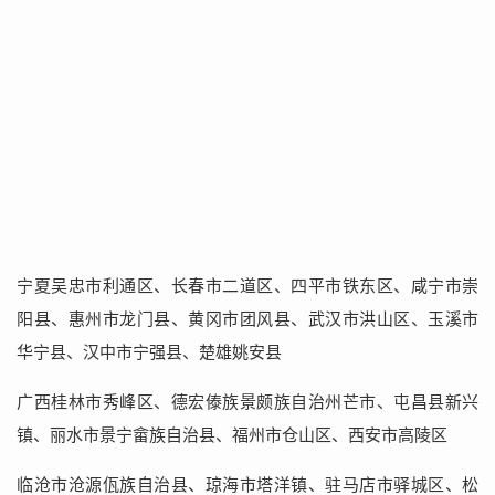
宁夏吴忠市利通区、长春市二道区、四平市铁东区、咸宁市崇
阳县、惠州市龙门县、黄冈市团风县、武汉市洪山区、玉溪市
华宁县、汉中市宁强县、楚雄姚安县
广西桂林市秀峰区、德宏傣族景颇族自治州芒市、屯昌县新兴
镇、丽水市景宁畲族自治县、福州市仓山区、西安市高陵区
临沧市沧源佤族自治县、琼海市塔洋镇、驻马店市驿城区、松