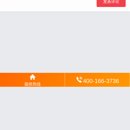
400-166-3736
报修热线
网站地图
丨
银汉落闻
丨
琥清文摘
丨
华琼绽闻
丨
翠竹风讯
丨
梦琼
网
丨
绕琴网
丨
竹翠影闻
丨
枝琼网
丨
碧清网
丨
电宝库
丨
电月达网
丨
友夏颐械
丨
云知空网
丨
竹涧修颐
丨
星缮网
丨
琼楹网
丨
煦修网
丨
回朗匠电
丨
安电夏网
丨
修匠维修
丨
荣德快修
丨
家匠修电网
丨
家保修
丨
修通分享
丨
维保快线
丨
维技工坊
丨
超流智库
丨
擎修阁