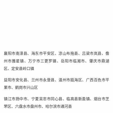
襄阳市南漳县、海东市平安区、凉山布拖县、吕梁市岚县、儋
州市雅星镇、万宁市三更罗镇、岳阳市临湘市、肇庆市鼎湖
区、定安县岭口镇
益阳市安化县、兰州市永登县、温州市瓯海区、广西百色市平
果市、鹤岗市兴山区
镇江市扬中市、宁夏吴忠市同心县、临高县新盈镇、烟台市芝
罘区、六盘水市盘州市、哈尔滨市通河县