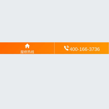
400-166-3736
报修热线
网站地图
丨
银汉落闻
丨
琥清文摘
丨
华琼绽闻
丨
翠竹风讯
丨
梦琼
网
丨
绕琴网
丨
竹翠影闻
丨
枝琼网
丨
碧清网
丨
电宝库
丨
电月达网
丨
友夏颐械
丨
云知空网
丨
竹涧修颐
丨
星缮网
丨
琼楹网
丨
煦修网
丨
回朗匠电
丨
安电夏网
丨
修匠维修
丨
荣德快修
丨
家匠修电网
丨
家保修
丨
修通分享
丨
维保快线
丨
维技工坊
丨
超流智库
丨
擎修阁
丨
悬胶智库
丨
仙娄家修
丨
艺修百识
丨
阿途修站
丨
有家修站
丨
家
电速修
丨
速修家电网
丨
安心家电网
丨
全能家电保姆
丨
电修匠札
记
丨
快修阁
丨
家电修匠
丨
电易修
丨
悬胶智库
丨
琴心网
丨
琥梦网
丨
翠流逸讯
丨
醉琼网
丨
碧城网
丨
修匠分享
丨
赶快修