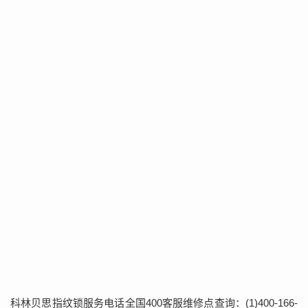
科林贝思指纹锁服务电话全国400客服维修点查询：(1)400-166-