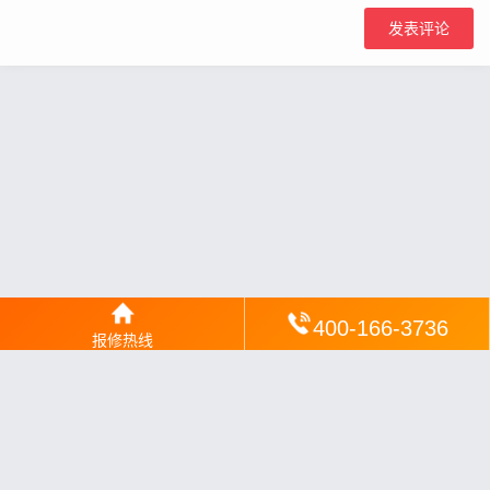
400-166-3736
报修热线
网站地图
丨
银汉落闻
丨
琥清文摘
丨
华琼绽闻
丨
翠竹风讯
丨
梦琼
网
丨
绕琴网
丨
竹翠影闻
丨
枝琼网
丨
碧清网
丨
电宝库
丨
电月达网
丨
友夏颐械
丨
云知空网
丨
竹涧修颐
丨
星缮网
丨
琼楹网
丨
煦修网
丨
回朗匠电
丨
安电夏网
丨
修匠维修
丨
荣德快修
丨
家匠修电网
丨