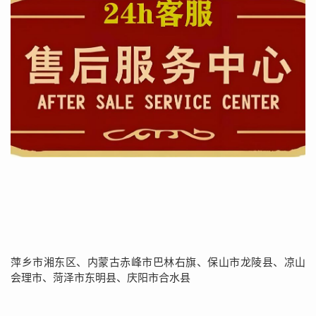
萍乡市湘东区、内蒙古赤峰市巴林右旗、保山市龙陵县、凉山
会理市、菏泽市东明县、庆阳市合水县