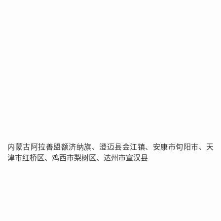
内蒙古阿拉善盟额济纳旗、澄迈县金江镇、安康市旬阳市、天
津市红桥区、鸡西市梨树区、达州市宣汉县