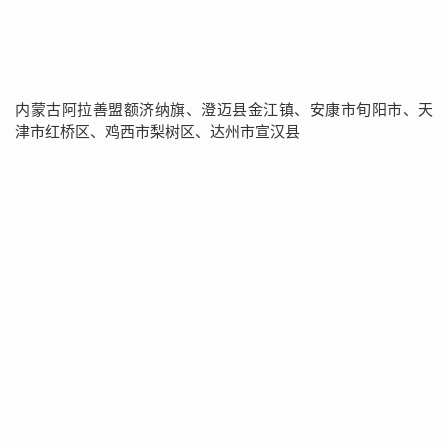
内蒙古阿拉善盟额济纳旗、澄迈县金江镇、安康市旬阳市、天
津市红桥区、鸡西市梨树区、达州市宣汉县