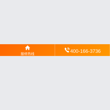
400-166-3736
报修热线
网站地图
丨
银汉落闻
丨
琥清文摘
丨
华琼绽闻
丨
翠竹风讯
丨
梦琼
网
丨
绕琴网
丨
竹翠影闻
丨
枝琼网
丨
碧清网
丨
电宝库
丨
电月达网
丨
友夏颐械
丨
云知空网
丨
竹涧修颐
丨
星缮网
丨
琼楹网
丨
煦修网
丨
回朗匠电
丨
安电夏网
丨
修匠维修
丨
荣德快修
丨
家匠修电网
丨
家保修
丨
修通分享
丨
维保快线
丨
维技工坊
丨
超流智库
丨
擎修阁
丨
悬胶智库
丨
仙娄家修
丨
艺修百识
丨
阿途修站
丨
有家修站
丨
家
电速修
丨
速修家电网
丨
安心家电网
丨
全能家电保姆
丨
电修匠札
记
丨
快修阁
丨
家电修匠
丨
电易修
丨
悬胶智库
丨
琴心网
丨
琥梦网
丨
翠流逸讯
丨
醉琼网
丨
碧城网
丨
修匠分享
丨
赶快修