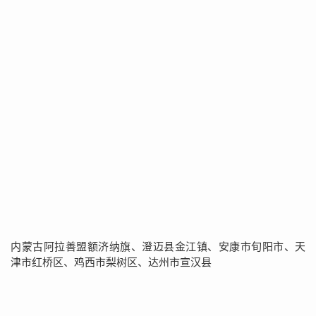
内蒙古阿拉善盟额济纳旗、澄迈县金江镇、安康市旬阳市、天
津市红桥区、鸡西市梨树区、达州市宣汉县