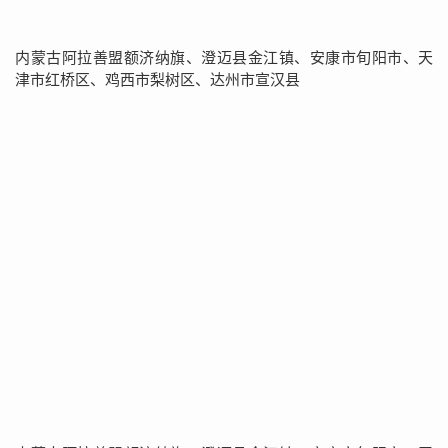
内蒙古阿拉善盟额济纳旗、澄迈县金江镇、安康市旬阳市、天
津市红桥区、鸡西市梨树区、达州市宣汉县