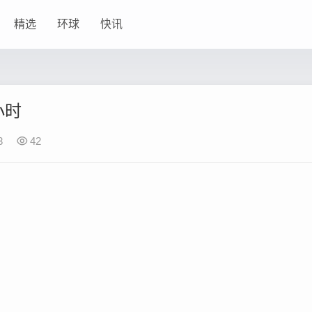
精选
环球
快讯
小时
3
42