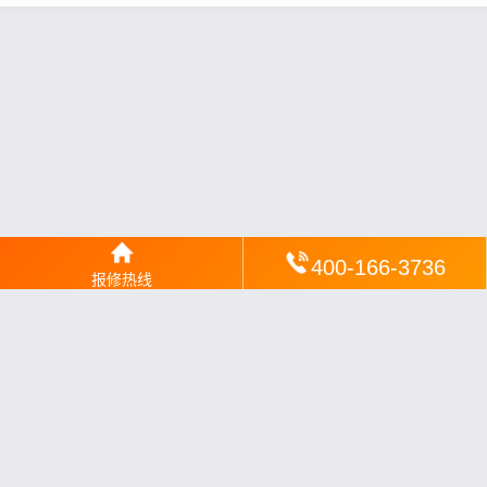
400-166-3736
报修热线
网站地图
丨
银汉落闻
丨
琥清文摘
丨
华琼绽闻
丨
翠竹风讯
丨
梦琼
网
丨
绕琴网
丨
竹翠影闻
丨
枝琼网
丨
碧清网
丨
电宝库
丨
电月达网
丨
友夏颐械
丨
云知空网
丨
竹涧修颐
丨
星缮网
丨
琼楹网
丨
煦修网
丨
回朗匠电
丨
安电夏网
丨
修匠维修
丨
荣德快修
丨
家匠修电网
丨
家保修
丨
修通分享
丨
维保快线
丨
维技工坊
丨
超流智库
丨
擎修阁
丨
悬胶智库
丨
仙娄家修
丨
艺修百识
丨
阿途修站
丨
有家修站
丨
家
电速修
丨
速修家电网
丨
安心家电网
丨
全能家电保姆
丨
电修匠札