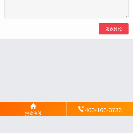
400-166-3736
报修热线
网站地图
丨
银汉落闻
丨
琥清文摘
丨
华琼绽闻
丨
翠竹风讯
丨
梦琼
网
丨
绕琴网
丨
竹翠影闻
丨
枝琼网
丨
碧清网
丨
电宝库
丨
电月达网
丨
友夏颐械
丨
云知空网
丨
竹涧修颐
丨
星缮网
丨
琼楹网
丨
煦修网