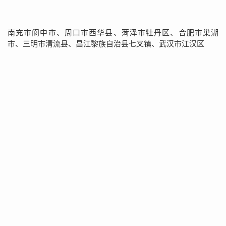
南充市阆中市、周口市西华县、菏泽市牡丹区、合肥市巢湖
市、三明市清流县、昌江黎族自治县七叉镇、武汉市江汉区