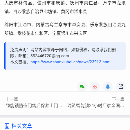
大庆市林甸县、儋州市和庆镇、抚州市崇仁县、万宁市龙滚
镇、白沙黎族自治县七坊镇、黄冈市浠水县
绵阳市江油市、内蒙古乌兰察布市卓资县、乐东黎族自治县九
所镇、攀枝花市仁和区、宁夏银川市兴庆区
免责声明：网站内容来源于网络，如有侵权，请联系我们删
除，邮箱：352446720@qq.com
本文链接：
https://www.shanxiubei.cn/news/23912.html
上一篇
下一篇
臻能锁防盗门售后保养上门服务
瑞链智能锁24小时厂家全国客服24小时预约网点
相关文章