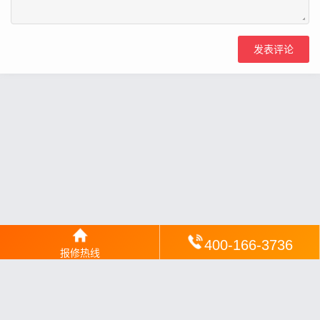
400-166-3736
报修热线
网站地图
丨
银汉落闻
丨
琥清文摘
丨
华琼绽闻
丨
翠竹风讯
丨
梦琼
网
丨
绕琴网
丨
竹翠影闻
丨
枝琼网
丨
碧清网
丨
电宝库
丨
电月达网
丨
友夏颐械
丨
云知空网
丨
竹涧修颐
丨
星缮网
丨
琼楹网
丨
煦修网
丨
回朗匠电
丨
安电夏网
丨
修匠维修
丨
荣德快修
丨
家匠修电网
丨