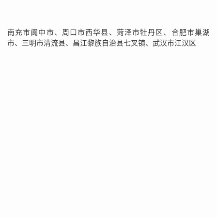
南充市阆中市、周口市西华县、菏泽市牡丹区、合肥市巢湖
市、三明市清流县、昌江黎族自治县七叉镇、武汉市江汉区