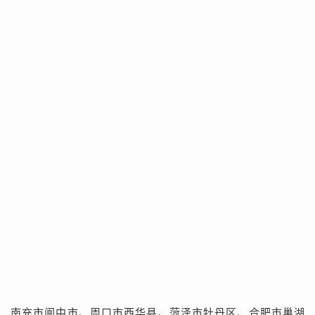
南充市阆中市、周口市西华县、菏泽市牡丹区、合肥市巢湖