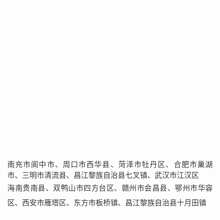
南充市阆中市、周口市西华县、菏泽市牡丹区、合肥市巢湖
市、三明市清流县、昌江黎族自治县七叉镇、武汉市江汉区
海南贵南县、双鸭山市四方台区、赣州市会昌县、鄂州市华容
区、西安市雁塔区、东方市板桥镇、昌江黎族自治县十月田镇