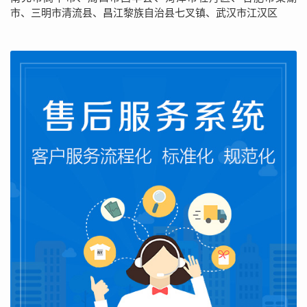
市、三明市清流县、昌江黎族自治县七叉镇、武汉市江汉区