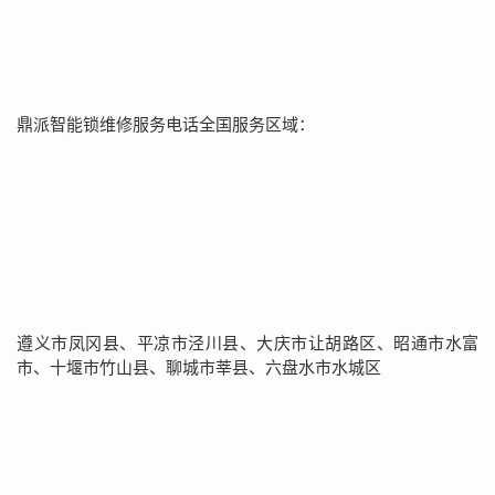
鼎派智能锁维修服务电话全国服务区域：
遵义市凤冈县、平凉市泾川县、大庆市让胡路区、昭通市水富
市、十堰市竹山县、聊城市莘县、六盘水市水城区