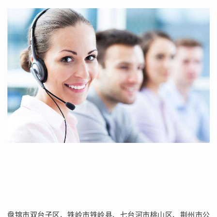
盘锦市双台子区、铁岭市铁岭县、七台河市桃山区、荆州市公