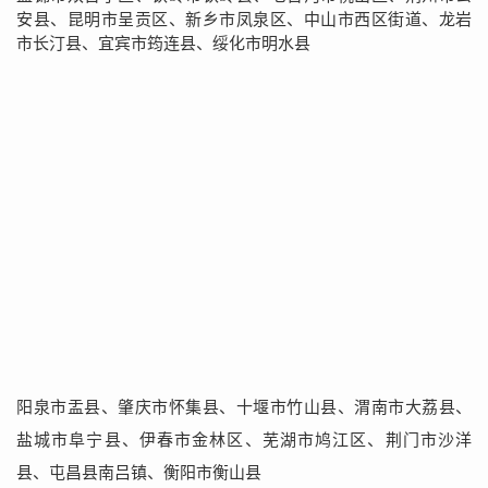
安县、昆明市呈贡区、新乡市凤泉区、中山市西区街道、龙岩
市长汀县、宜宾市筠连县、绥化市明水县
阳泉市盂县、肇庆市怀集县、十堰市竹山县、渭南市大荔县、
盐城市阜宁县、伊春市金林区、芜湖市鸠江区、荆门市沙洋
县、屯昌县南吕镇、衡阳市衡山县