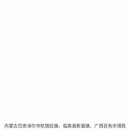
内蒙古巴彦淖尔市杭锦后旗、临高县新盈镇、广西百色市靖西