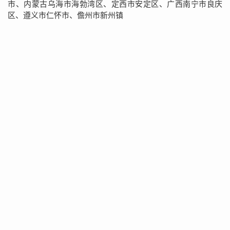
市、内蒙古乌海市海勃湾区、定西市安定区、广西南宁市良庆
区、遵义市仁怀市、儋州市新州镇