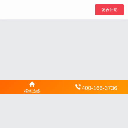
400-166-3736
报修热线
网站地图
丨
银汉落闻
丨
琥清文摘
丨
华琼绽闻
丨
翠竹风讯
丨
梦琼
网
丨
绕琴网
丨
竹翠影闻
丨
枝琼网
丨
碧清网
丨
电宝库
丨
电月达网
丨
友夏颐械
丨
云知空网
丨
竹涧修颐
丨
星缮网
丨
琼楹网
丨
煦修网
丨
回朗匠电
丨
安电夏网
丨
修匠维修
丨
荣德快修
丨
家匠修电网
丨
家保修
丨
修通分享
丨
维保快线
丨
维技工坊
丨
超流智库
丨
擎修阁
丨
悬胶智库
丨
仙娄家修
丨
艺修百识
丨
阿途修站
丨
有家修站
丨
家