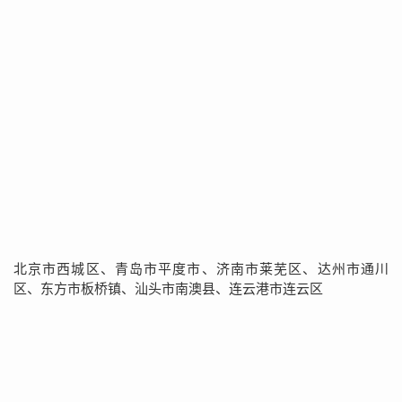
北京市西城区、青岛市平度市、济南市莱芜区、达州市通川
区、东方市板桥镇、汕头市南澳县、连云港市连云区