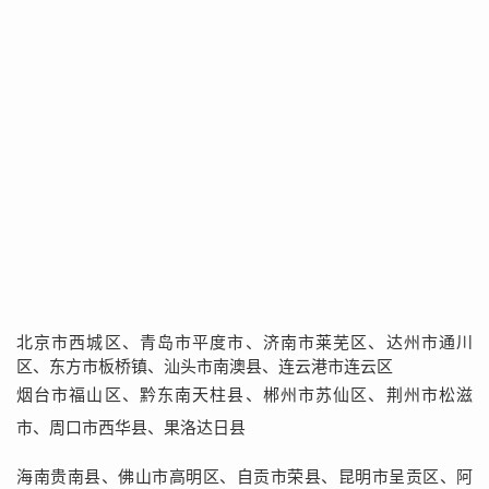
北京市西城区、青岛市平度市、济南市莱芜区、达州市通川
区、东方市板桥镇、汕头市南澳县、连云港市连云区
烟台市福山区、黔东南天柱县、郴州市苏仙区、荆州市松滋
市、周口市西华县、果洛达日县
海南贵南县、佛山市高明区、自贡市荣县、昆明市呈贡区、阿