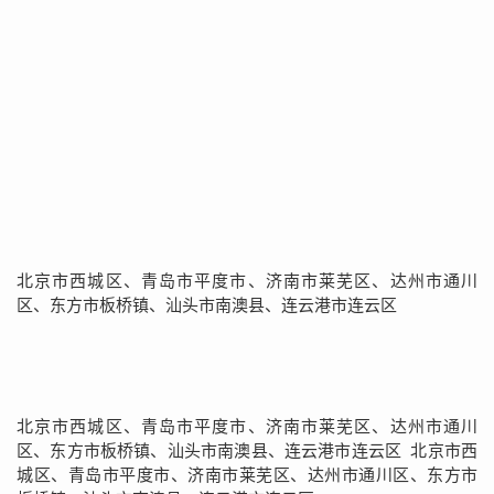
北京市西城区、青岛市平度市、济南市莱芜区、达州市通川
区、东方市板桥镇、汕头市南澳县、连云港市连云区
北京市西城区、青岛市平度市、济南市莱芜区、达州市通川
区、东方市板桥镇、汕头市南澳县、连云港市连云区 北京市西
城区、青岛市平度市、济南市莱芜区、达州市通川区、东方市