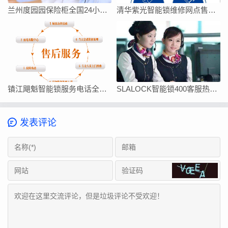
兰州度园园保险柜全国24小时客服热线号码
清华紫光智能锁维修网点售后服务电话今日客服热线
镇江飓魁智能锁服务电话全国统一24小时客服热线
SLALOCK智能锁400客服热线查询
发表评论