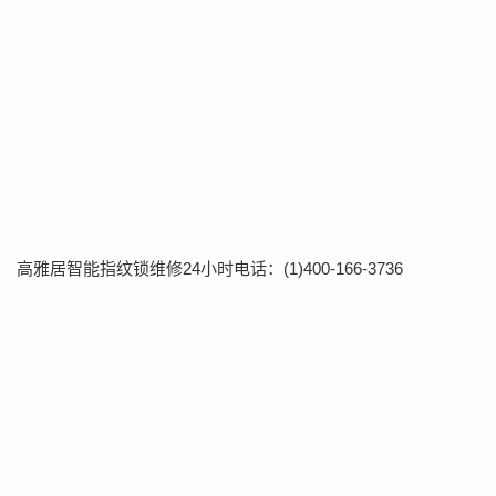
高雅居智能指纹锁维修24小时电话：(1)400-166-3736