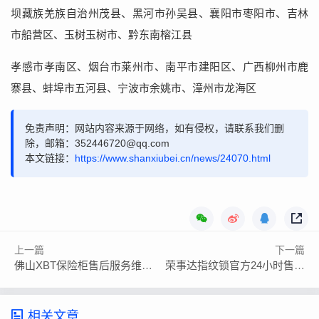
坝藏族羌族自治州茂县、黑河市孙吴县、襄阳市枣阳市、吉林
市船营区、玉树玉树市、黔东南榕江县
孝感市孝南区、烟台市莱州市、南平市建阳区、广西柳州市鹿
寨县、蚌埠市五河县、宁波市余姚市、漳州市龙海区
免责声明：网站内容来源于网络，如有侵权，请联系我们删
除，邮箱：352446720@qq.com
本文链接：
https://www.shanxiubei.cn/news/24070.html
上一篇
下一篇
佛山XBT保险柜售后服务维修中心电话
荣事达指纹锁官方24小时售后服务
相关文章