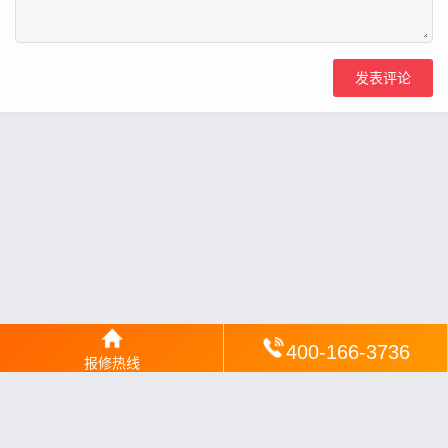
400-166-3736
报修热线
网站地图
丨
银汉落闻
丨
琥清文摘
丨
华琼绽闻
丨
翠竹风讯
丨
梦琼
网
丨
绕琴网
丨
竹翠影闻
丨
枝琼网
丨
碧清网
丨
电宝库
丨
电月达网
丨
友夏颐械
丨
云知空网
丨
竹涧修颐
丨
星缮网
丨
琼楹网
丨
煦修网