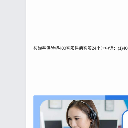
筱婵芊保险柜400客服售后客服24小时电话：(1)400-1