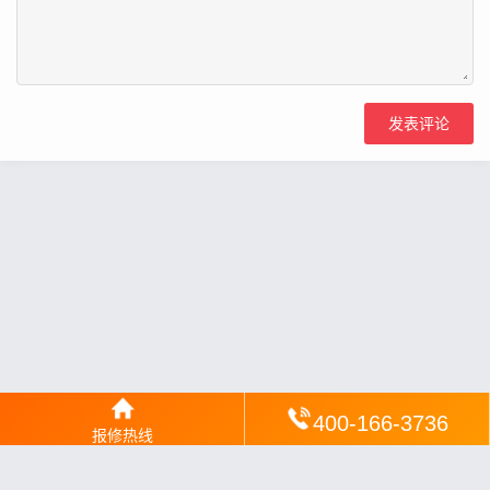
400-166-3736
报修热线
网站地图
丨
银汉落闻
丨
琥清文摘
丨
华琼绽闻
丨
翠竹风讯
丨
梦琼