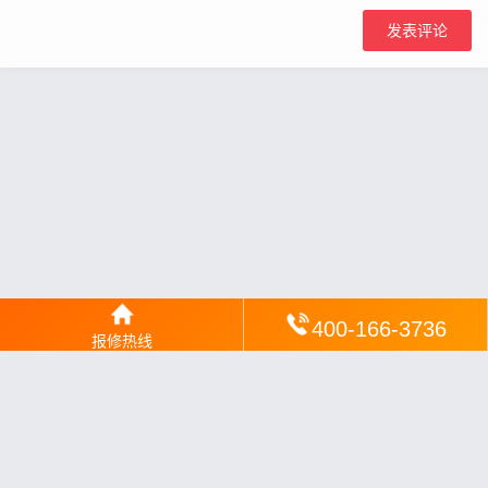
400-166-3736
报修热线
网站地图
丨
银汉落闻
丨
琥清文摘
丨
华琼绽闻
丨
翠竹风讯
丨
梦琼
网
丨
绕琴网
丨
竹翠影闻
丨
枝琼网
丨
碧清网
丨
电宝库
丨
电月达网
丨
友夏颐械
丨
云知空网
丨
竹涧修颐
丨
星缮网
丨
琼楹网
丨
煦修网
丨
回朗匠电
丨
安电夏网
丨
修匠维修
丨
荣德快修
丨
家匠修电网
丨
家保修
丨
修通分享
丨
维保快线
丨
维技工坊
丨
超流智库
丨
擎修阁
丨
悬胶智库
丨
仙娄家修
丨
艺修百识
丨
阿途修站
丨
有家修站
丨
家