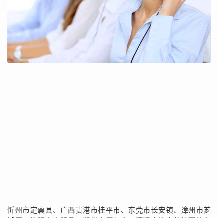
忻州市定襄县、广西贵港市桂平市、东莞市长安镇、漳州市芗