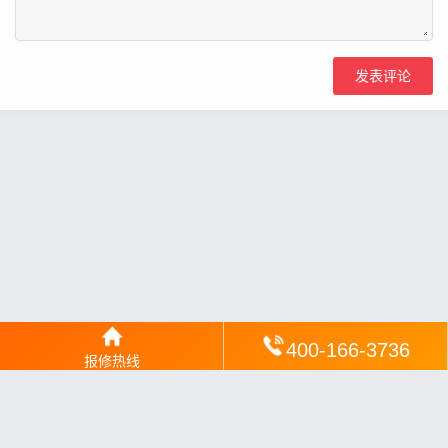
400-166-3736
报修热线
网站地图
丨
银汉落闻
丨
琥清文摘
丨
华琼绽闻
丨
翠竹风讯
丨
梦琼
网
丨
绕琴网
丨
竹翠影闻
丨
枝琼网
丨
碧清网
丨
电宝库
丨
电月达网