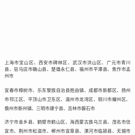
上海市宝山区、西安市碑林区、武汉市洪山区、广元市青川
县、驻马店市确山县、楚雄永仁县、福州市平潭县、焦作市孟
州市
宜春市樟树市、乐东黎族自治县抱由镇、成都市新都区、扬州
市邗江区、平顶山市卫东区、温州市龙湾区、铜川市耀州区、
儋州市新州镇、三明市建宁县、吉林市磐石市
济宁市金乡县、鹤壁市鹤山区、海西蒙古族乌兰县、茂名市信
宜市、荆州市松滋市、郴州市宜章县、漯河市临颍县、无锡市