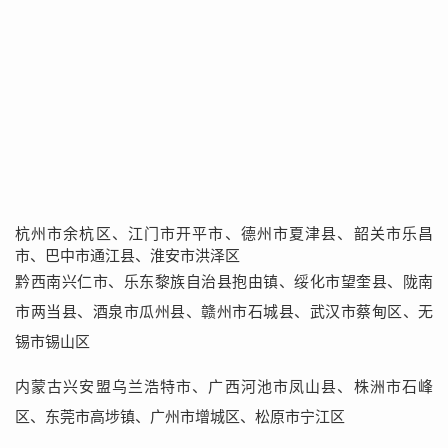
杭州市余杭区、江门市开平市、德州市夏津县、韶关市乐昌
市、巴中市通江县、淮安市洪泽区
黔西南兴仁市、乐东黎族自治县抱由镇、绥化市望奎县、陇南
市两当县、酒泉市瓜州县、赣州市石城县、武汉市蔡甸区、无
锡市锡山区
内蒙古兴安盟乌兰浩特市、广西河池市凤山县、株洲市石峰
区、东莞市高埗镇、广州市增城区、松原市宁江区