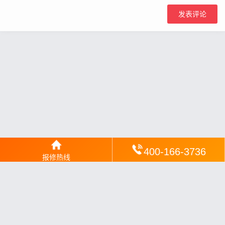
400-166-3736
报修热线
网站地图
丨
银汉落闻
丨
琥清文摘
丨
华琼绽闻
丨
翠竹风讯
丨
梦琼
网
丨
绕琴网
丨
竹翠影闻
丨
枝琼网
丨
碧清网
丨
电宝库
丨
电月达网
丨
友夏颐械
丨
云知空网
丨
竹涧修颐
丨
星缮网
丨
琼楹网
丨
煦修网
丨
回朗匠电
丨
安电夏网
丨
修匠维修
丨
荣德快修
丨
家匠修电网
丨
家保修
丨
修通分享
丨
维保快线
丨
维技工坊
丨
超流智库
丨
擎修阁
丨
悬胶智库
丨
仙娄家修
丨
艺修百识
丨
阿途修站
丨
有家修站
丨
家