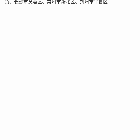
镇、长沙市芙蓉区、常州市新北区、朔州市平鲁区