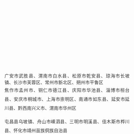
广安市武胜县、渭南市白水县、松原市乾安县、琼海市长坡
镇、长沙市芙蓉区、常州市新北区、朔州市平鲁区
焦作市孟州市、铜仁市德江县、庆阳市华池县、淄博市桓台
县、安庆市桐城市、上海市崇明区、南通市如东县、延安市延
川县、黔西南兴义市、渭南市华州区
屯昌县乌坡镇、舟山市嵊泗县、三明市明溪县、佳木斯市桦川
县、怀化市靖州苗族侗族自治县