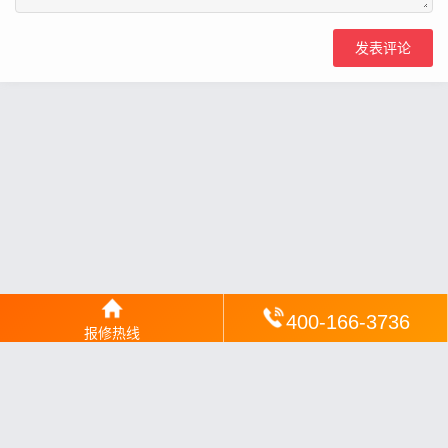
400-166-3736
报修热线
网站地图
丨
银汉落闻
丨
琥清文摘
丨
华琼绽闻
丨
翠竹风讯
丨
梦琼
网
丨
绕琴网
丨
竹翠影闻
丨
枝琼网
丨
碧清网
丨
电宝库
丨
电月达网
丨
友夏颐械
丨
云知空网
丨
竹涧修颐
丨
星缮网
丨
琼楹网
丨
煦修网
丨
回朗匠电
丨
安电夏网
丨
修匠维修
丨
荣德快修
丨
家匠修电网
丨
家保修
丨
修通分享
丨
维保快线
丨
维技工坊
丨
超流智库
丨
擎修阁