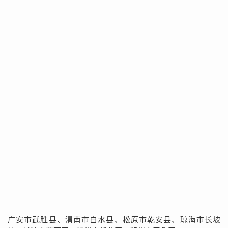
广安市武胜县、渭南市白水县、松原市乾安县、琼海市长坡