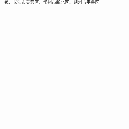
镇、长沙市芙蓉区、常州市新北区、朔州市平鲁区