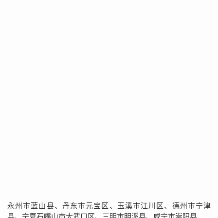
永州市蓝山县、丹东市元宝区、玉溪市江川区、德州市宁津
县、宁夏石嘴山市大武口区、三明市明溪县、咸宁市崇阳县