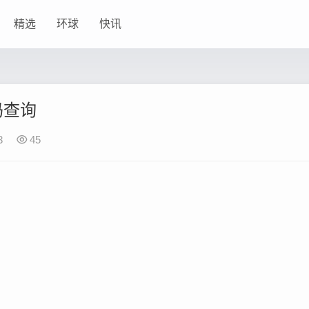
精选
环球
快讯
码查询
3
45