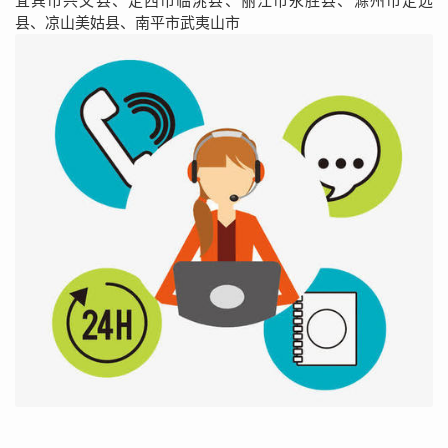
宜宾市兴文县、定西市临洮县、丽江市永胜县、滁州市定远
县、凉山美姑县、南平市武夷山市