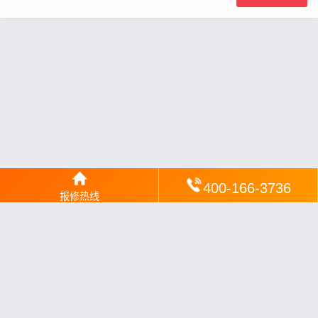
400-166-3736
报修热线
网站地图
丨
银汉落闻
丨
琥清文摘
丨
华琼绽闻
丨
翠竹风讯
丨
梦琼
网
丨
绕琴网
丨
竹翠影闻
丨
枝琼网
丨
碧清网
丨
电宝库
丨
电月达网
丨
友夏颐械
丨
云知空网
丨
竹涧修颐
丨
星缮网
丨
琼楹网
丨
煦修网
丨
回朗匠电
丨
安电夏网
丨
修匠维修
丨
荣德快修
丨
家匠修电网
丨
家保修
丨
修通分享
丨
维保快线
丨
维技工坊
丨
超流智库
丨
擎修阁
丨
悬胶智库
丨
仙娄家修
丨
艺修百识
丨
阿途修站
丨
有家修站
丨
家